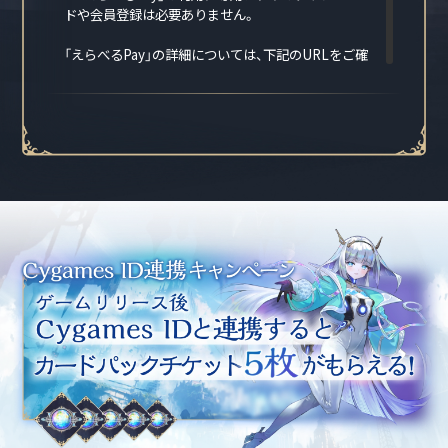
ドや会員登録は必要ありません。
「えらべるPay」の詳細については、下記のURLをご確
認ください。
https://giftee-
user.zendesk.com/hc/ja/articles/15780350956313
【プレゼント】
「えらべるPay 10,000円分」10名様
【応募方法】
1. Cygames IDを作成します。
2. ハッシュタグ「#CygamesID準備OK」をつけて、Xに
応援コメントをポストします。
以上で応募が完了します。
※すでに「Cygames ID」に登録済みの場合は、既存の
アカウントで「Cygames ID」にサインイン後、ハッシ
ュタグ「#CygamesID準備OK」をつけて、応援コメン
トをポストしてください。