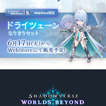
【応募期間】
6月12日(木) ～ 6月17日(火) 23:59まで
【応募条件】
・【応募方法】に記載した方法で応募していただくこ
と。
・日本国内にお住まいの方。
・本ページに記載の内容および株式会社Cygames(以
下「当社」とします)のプライバシーポリシーに同意い
ただけること。
※応募があった時点で同意いただいたものとみなし
ます。
・未成年者の場合、親権者等の法定代理人の同意を得
たうえで応募していただけること。
※応募があった時点で親権者等の法定代理人の同意
を得ているものとみなします。
【当選発表】
・2025年6月下旬以降、各当選者に順次、「Cygames
ID」の公式XアカウントからDM(ダイレクトメッセー
ジ)にて当選通知と賞品の受け取り方法をご連絡いた
します。
※当選発表は当選者のみにご連絡いたします。