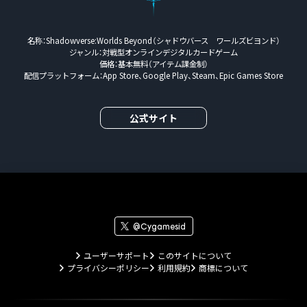
※公式XアカウントからのDMが届く状態ではない場
合、期限までに応答がない場合(DMで案内するお受け
取り方法を実施していただけない場合も含みます）、
名称：Shadowverse:Worlds Beyond（シャドウバース ワールズビヨンド）
ジャンル：対戦型オンラインデジタルカードゲーム
その他後記の【注意事項】に該当または違反する場合
価格：基本無料（アイテム課金制）
には、当選が無効となりますのでご注意ください。
配信プラットフォーム：App Store、Google Play、Steam、Epic Games Store
【注意事項】
1. 本キャンペーンにご参加の際は、以下の注意事項を
公式サイト
ご確認ください。
・本キャンペーンの参加にはXアカウントが必要で
す。
・当選者に贈られるプレゼントは1つのみです。
・応募についての詳細および条件等をご確認の上、ご
応募ください。
・応募があった時点で、本ページに記載の内容および
株式会社ギフティの「情報利用について」に同意いた
@Cygamesid
だいたものとみなします。
・本キャンペーンの応募時や当選通知、応募者の情報
ユーザーサポート
このサイトについて
送信時等に発生するインターネット接続料や通信料
プライバシーポリシー
利用規約
商標について
は、応募者ご本人様のご負担となります。
・抽選方法や抽選結果についてはお問い合わせいただ
きましてもお答えできません。