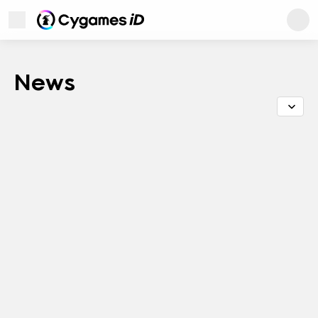
Cygames ID
開啟選單
Cygames ID
News
用戶支援
關於本網站
隱私權政策
服務協議
關於商標