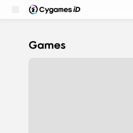
Apri menu
Cygames ID
Cygames ID
Games