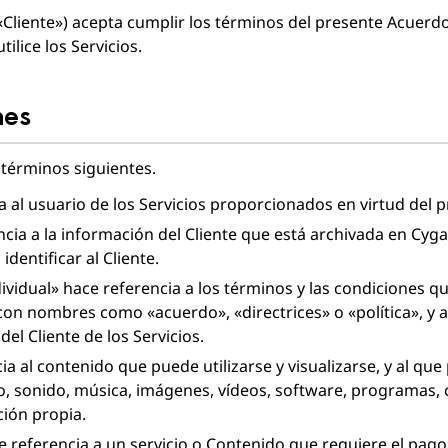
d («Cliente») acepta cumplir los términos del presente Acuerd
ilice los Servicios.
rminos de servicio
Información sobre marcas registradas
nes
 términos siguientes.
ia al usuario de los Servicios proporcionados en virtud del 
ia a la información del Cliente que está archivada en Cyga
dentificar al Cliente.
dividual» hace referencia a los términos y las condiciones q
on nombres como «acuerdo», «directrices» o «política», y a
el Cliente de los Servicios.
a al contenido que puede utilizarse y visualizarse, y al qu
xto, sonido, música, imágenes, vídeos, software, programas
ción propia.
 referencia a un servicio o Contenido que requiere el pago