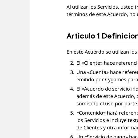
Al utilizar los Servicios, uste
términos de este Acuerdo, no ut
Atención al usuario
Acerca de
Política de privacidad
Acuerdo de los té
Artículo 1 Definicio
En este Acuerdo se utilizan los
El «Cliente» hace referenc
Una «Cuenta» hace referenc
emitido por Cygames para i
El «Acuerdo de servicio in
además de este Acuerdo, c
sometido el uso por parte d
«Contenido» hará referenci
los Servicios e incluye te
de Clientes y otra informa
Un «Servicio de pago» hace