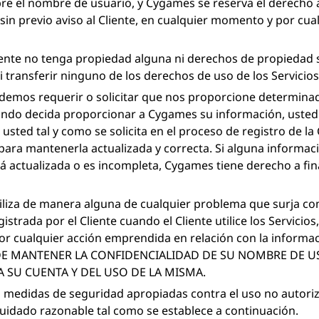
e el nombre de usuario, y Cygames se reserva el derecho a
in previo aviso al Cliente, en cualquier momento y por cua
liente no tenga propiedad alguna ni derechos de propiedad s
ni transferir ninguno de los derechos de uso de los Servicios
demos requerir o solicitar que nos proporcione determinad
ndo decida proporcionar a Cygames su información, usted 
usted tal y como se solicita en el proceso de registro de la
 para mantenerla actualizada y correcta. Si alguna informa
stá actualizada o es incompleta, Cygames tiene derecho a fina
liza de manera alguna de cualquier problema que surja co
istrada por el Cliente cuando el Cliente utilice los Servicio
or cualquier acción emprendida en relación con la informac
DE MANTENER LA CONFIDENCIALIDAD DE SU NOMBRE DE US
SU CUENTA Y DEL USO DE LA MISMA.
as medidas de seguridad apropiadas contra el uso no autori
cuidado razonable tal como se establece a continuación.